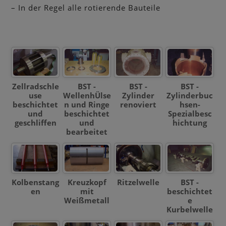
– In der Regel alle rotierende Bauteile
Zellradschle
BST -
BST -
BST -
use
WellenhÜlse
Zylinder
Zylinderbuc
beschichtet
n und Ringe
renoviert
hsen-
und
beschichtet
Spezialbesc
geschliffen
und
hichtung
bearbeitet
Kolbenstang
Kreuzkopf
Ritzelwelle
BST -
en
mit
beschichtet
Weißmetall
e
Kurbelwelle