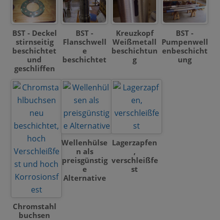
BST - Deckel
BST -
Kreuzkopf
BST -
stirnseitig
Flanschwell
Weißmetall
Pumpenwell
beschichtet
e
beschichtun
enbeschicht
und
beschichtet
g
ung
geschliffen
Wellenhülse
Lagerzapfen
n als
,
preisgünstig
verschleißfe
e
st
Alternative
Chromstahl
buchsen