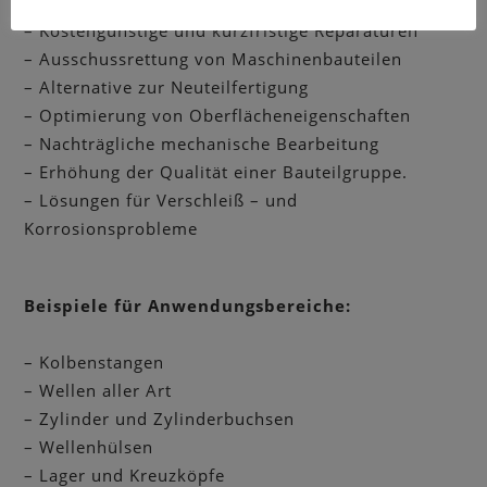
– Kurzfristige Reparaturen
– Kostengünstige und kurzfristige Reparaturen
– Ausschussrettung von Maschinenbauteilen
– Alternative zur Neuteilfertigung
– Optimierung von Oberflächeneigenschaften
– Nachträgliche mechanische Bearbeitung
– Erhöhung der Qualität einer Bauteilgruppe.
– Lösungen für Verschleiß – und
Korrosionsprobleme
Beispiele für Anwendungsbereiche:
– Kolbenstangen
– Wellen aller Art
– Zylinder und Zylinderbuchsen
– Wellenhülsen
– Lager und Kreuzköpfe